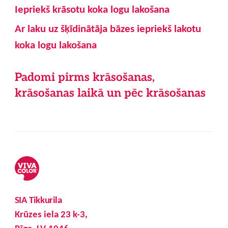
Iepriekš krāsotu koka logu lakošana
Ar laku uz šķīdinātāja bāzes iepriekš lakotu
koka logu lakošana
Padomi pirms krāsošanas,
krāsošanas laikā un pēc krāsošanas
SIA Tikkurila
Krūzes iela 23 k-3,