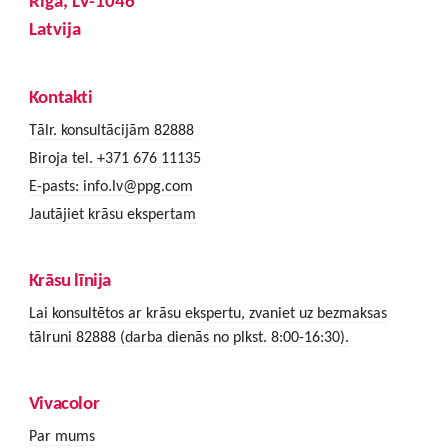
Rīga, LV-1046
Latvija
Kontakti
Tālr. konsultācijām 82888
Biroja tel. +371 676 11135
E-pasts:
info.lv@ppg.com
Jautājiet krāsu ekspertam
Krāsu līnija
Lai konsultētos ar krāsu ekspertu, zvaniet uz bezmaksas
tālruni 82888 (darba dienās no plkst. 8:00-16:30).
Vivacolor
Par mums