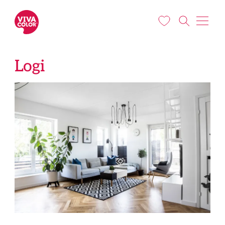
Pārlekt uz galveno saturu
Logi