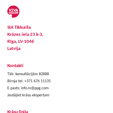
SIA Tikkurila
Krūzes iela 23 k-3,
Rīga, LV-1046
Latvija
Kontakti
Tālr. konsultācijām 82888
Biroja tel. +371 676 11135
E-pasts:
info.lv@ppg.com
Jautājiet krāsu ekspertam
Krāsu līnija