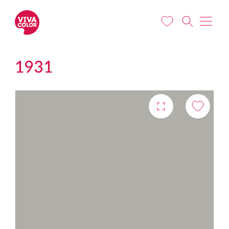
Pārlekt uz galveno saturu
1931