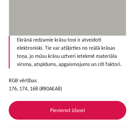
Ekrānā redzamie krāsu toņi ir atveidoti
elektroniski. Tie var atšķirties no reālā krāsas
toņa, jo mūsu krāsu uztveri ietekmē materiāla
virsma, atspīdums, apgaismojums un citi faktori.
RGB vērtības
176, 174, 168 (#B0AEA8)
Pievienot izlasei