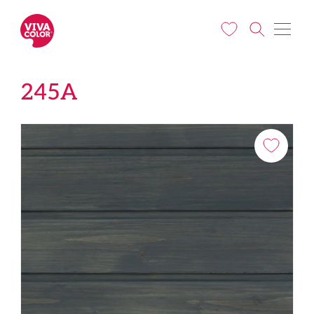
Pārlekt uz galveno saturu
245A