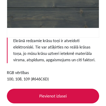
Ekrānā redzamie krāsu toņi ir atveidoti
elektroniski. Tie var atšķirties no reālā krāsas
toņa, jo mūsu krāsu uztveri ietekmē materiāla
virsma, atspīdums, apgaismojums un citi faktori.
RGB vērtības
100, 108, 109 (#646C6D)
Pievienot izlasei