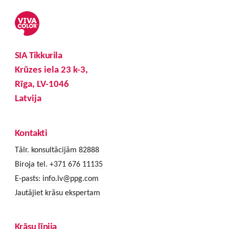
SIA Tikkurila
Krūzes iela 23 k-3,
Rīga, LV-1046
Latvija
Kontakti
Tālr. konsultācijām 82888
Biroja tel. +371 676 11135
E-pasts:
info.lv@ppg.com
Jautājiet krāsu ekspertam
Krāsu līnija