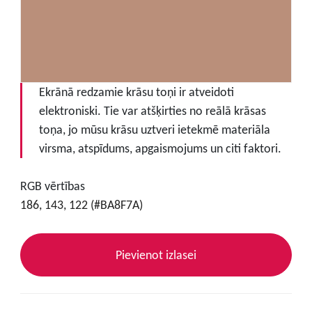
Ekrānā redzamie krāsu toņi ir atveidoti
elektroniski. Tie var atšķirties no reālā krāsas
toņa, jo mūsu krāsu uztveri ietekmē materiāla
virsma, atspīdums, apgaismojums un citi faktori.
RGB vērtības
186, 143, 122 (#BA8F7A)
Pievienot izlasei