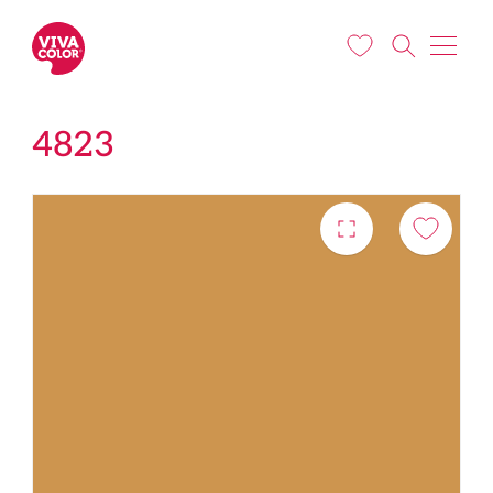
Pārlekt uz galveno saturu
4823