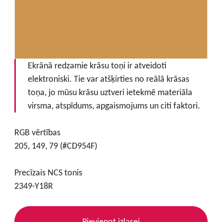
Ekrānā redzamie krāsu toņi ir atveidoti
elektroniski. Tie var atšķirties no reālā krāsas
toņa, jo mūsu krāsu uztveri ietekmē materiāla
virsma, atspīdums, apgaismojums un citi faktori.
RGB vērtības
205, 149, 79 (#CD954F)
Precīzais NCS tonis
2349-Y18R
Pievienot izlasei