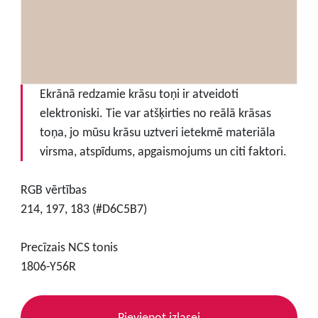
Ekrānā redzamie krāsu toņi ir atveidoti
elektroniski. Tie var atšķirties no reālā krāsas
toņa, jo mūsu krāsu uztveri ietekmē materiāla
virsma, atspīdums, apgaismojums un citi faktori.
RGB vērtības
214, 197, 183 (#D6C5B7)
Precīzais NCS tonis
1806-Y56R
Pievienot izlasei