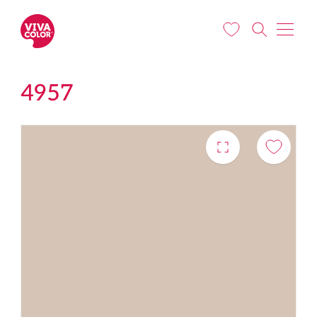
Pārlekt uz galveno saturu
4957