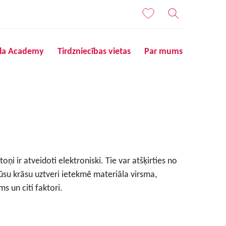
ila Academy
Tirdzniecības vietas
Par mums
ņi ir atveidoti elektroniski. Tie var atšķirties no
ūsu krāsu uztveri ietekmē materiāla virsma,
s un citi faktori.