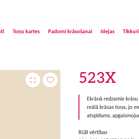
Pārlekt uz galveno saturu
ti
Toņu kartes
Padomi krāsošanai
Idejas
Tikkur
523X
Ekrānā redzamie krāsu to
reālā krāsas toņa, jo m
atspīdums, apgaismojum
RGB vērtības