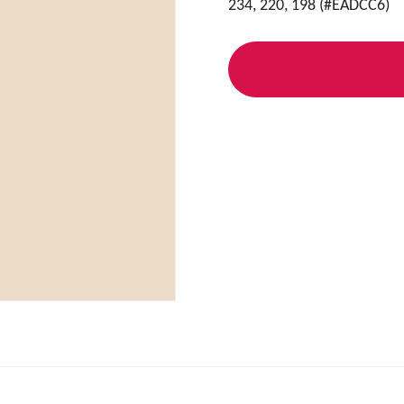
234, 220, 198 (#EADCC6)