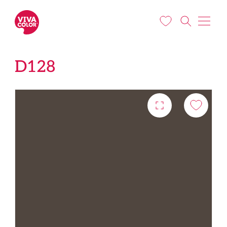
Pārlekt uz galveno saturu
D128