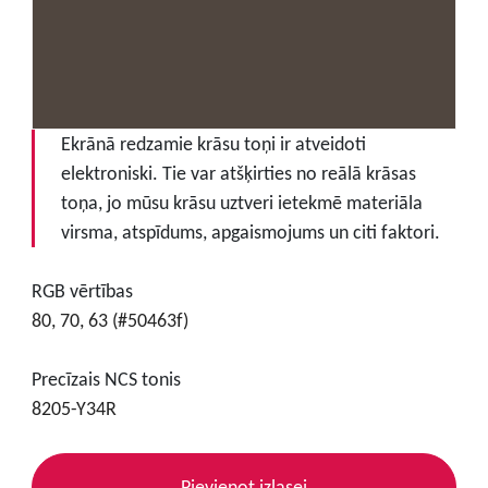
Ekrānā redzamie krāsu toņi ir atveidoti
elektroniski. Tie var atšķirties no reālā krāsas
toņa, jo mūsu krāsu uztveri ietekmē materiāla
virsma, atspīdums, apgaismojums un citi faktori.
RGB vērtības
80, 70, 63 (#50463f)
Precīzais NCS tonis
8205-Y34R
Pievienot izlasei