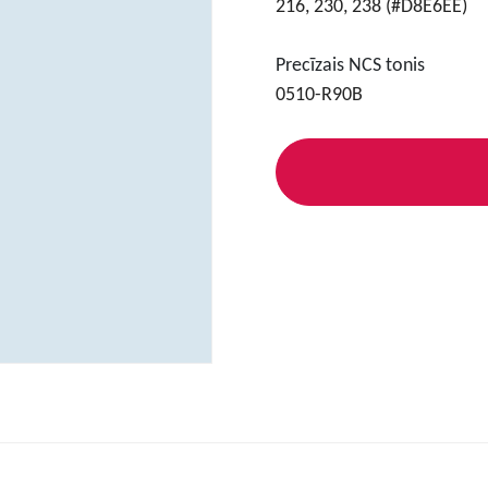
216, 230, 238 (#D8E6EE)
Precīzais NCS tonis
0510-R90B