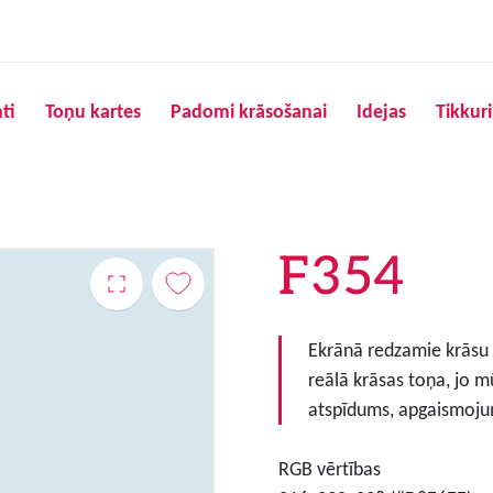
Pārlekt uz galveno saturu
ti
Toņu kartes
Padomi krāsošanai
Idejas
Tikkur
F354
Ekrānā redzamie krāsu to
reālā krāsas toņa, jo m
atspīdums, apgaismojum
RGB vērtības