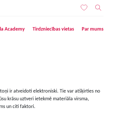
ila Academy
Tirdzniecības vietas
Par mums
ņi ir atveidoti elektroniski. Tie var atšķirties no
ūsu krāsu uztveri ietekmē materiāla virsma,
s un citi faktori.