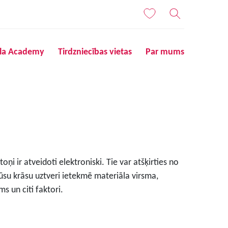
ila Academy
Tirdzniecības vietas
Par mums
ņi ir atveidoti elektroniski. Tie var atšķirties no
ūsu krāsu uztveri ietekmē materiāla virsma,
s un citi faktori.