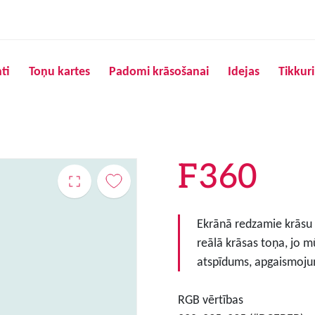
Pārlekt uz galveno saturu
ti
Toņu kartes
Padomi krāsošanai
Idejas
Tikkur
F360
Ekrānā redzamie krāsu to
reālā krāsas toņa, jo m
atspīdums, apgaismojum
RGB vērtības