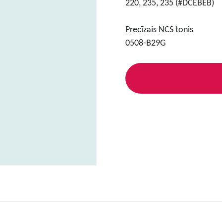
220, 235, 235 (#DCEBEB)
Precīzais NCS tonis
0508-B29G