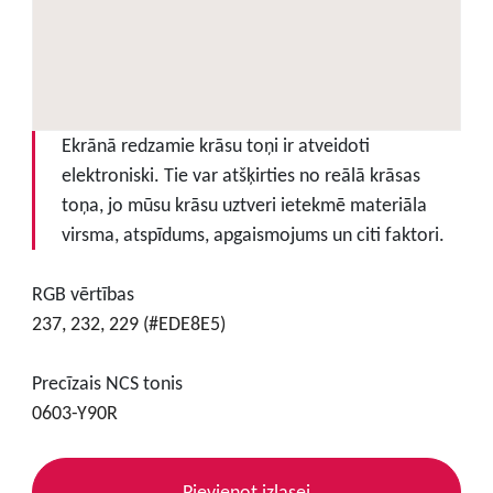
Ekrānā redzamie krāsu toņi ir atveidoti
elektroniski. Tie var atšķirties no reālā krāsas
toņa, jo mūsu krāsu uztveri ietekmē materiāla
virsma, atspīdums, apgaismojums un citi faktori.
RGB vērtības
237, 232, 229 (#EDE8E5)
Precīzais NCS tonis
0603-Y90R
Pievienot izlasei