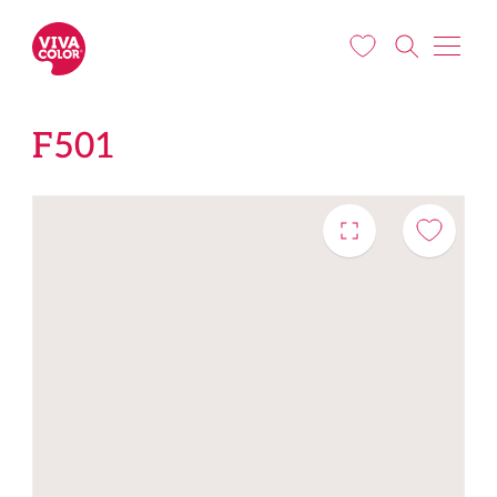
Pārlekt uz galveno saturu
F501