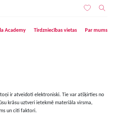
ila Academy
Tirdzniecības vietas
Par mums
ņi ir atveidoti elektroniski. Tie var atšķirties no
ūsu krāsu uztveri ietekmē materiāla virsma,
s un citi faktori.