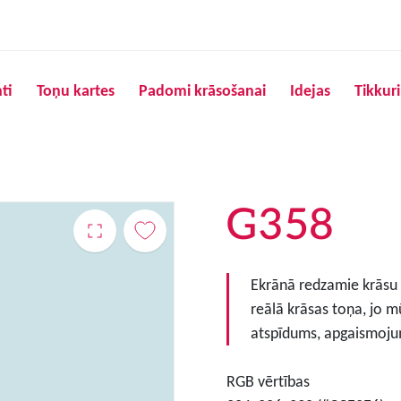
Pārlekt uz galveno saturu
ti
Toņu kartes
Padomi krāsošanai
Idejas
Tikkur
G358
Ekrānā redzamie krāsu to
reālā krāsas toņa, jo m
atspīdums, apgaismojum
RGB vērtības