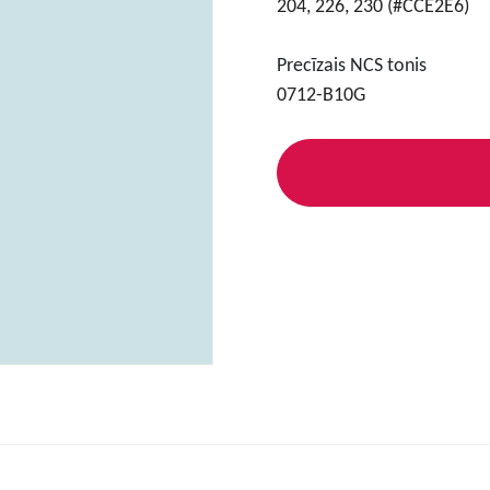
204, 226, 230 (#CCE2E6)
Precīzais NCS tonis
0712-B10G