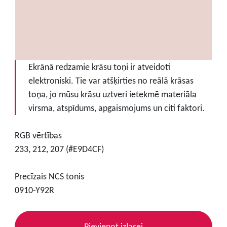
Ekrānā redzamie krāsu toņi ir atveidoti
elektroniski. Tie var atšķirties no reālā krāsas
toņa, jo mūsu krāsu uztveri ietekmē materiāla
virsma, atspīdums, apgaismojums un citi faktori.
RGB vērtības
233, 212, 207 (#E9D4CF)
Precīzais NCS tonis
0910-Y92R
Pievienot izlasei