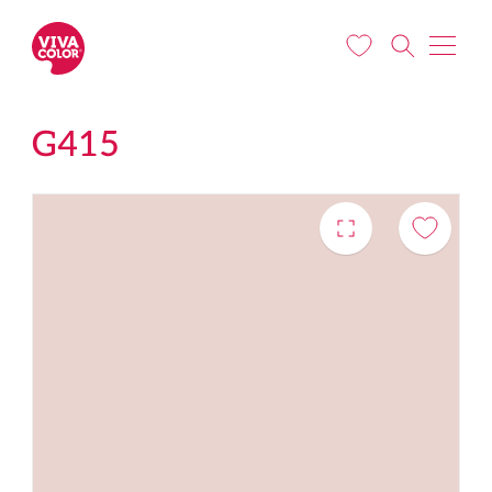
Pārlekt uz galveno saturu
G415