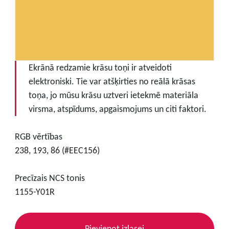
Ekrānā redzamie krāsu toņi ir atveidoti
elektroniski. Tie var atšķirties no reālā krāsas
toņa, jo mūsu krāsu uztveri ietekmē materiāla
virsma, atspīdums, apgaismojums un citi faktori.
RGB vērtības
238, 193, 86 (#EEC156)
Precīzais NCS tonis
1155-Y01R
Pievienot izlasei