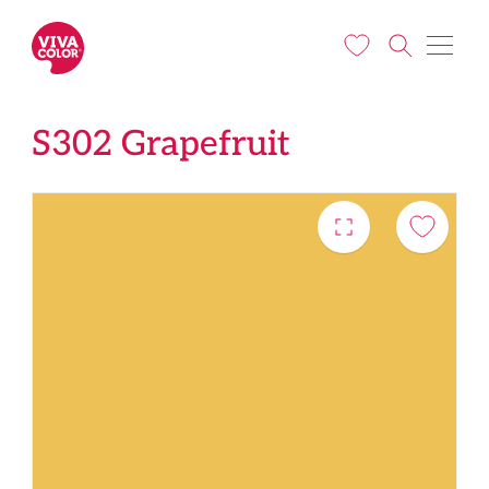
Pārlekt uz galveno saturu
S302 Grapefruit