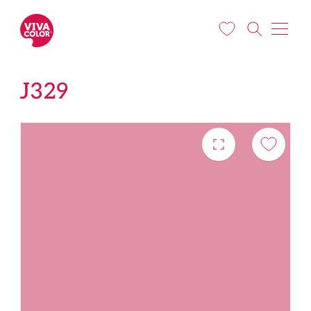
Pārlekt uz galveno saturu
J329