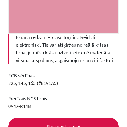
Ekrānā redzamie krāsu toņi ir atveidoti
elektroniski. Tie var atšķirties no reālā krāsas
toņa, jo mūsu krāsu uztveri ietekmē materiāla
virsma, atspīdums, apgaismojums un citi faktori.
RGB vērtības
225, 145, 165 (#E191A5)
Precīzais NCS tonis
0947-R14B
Pievienot izlasei