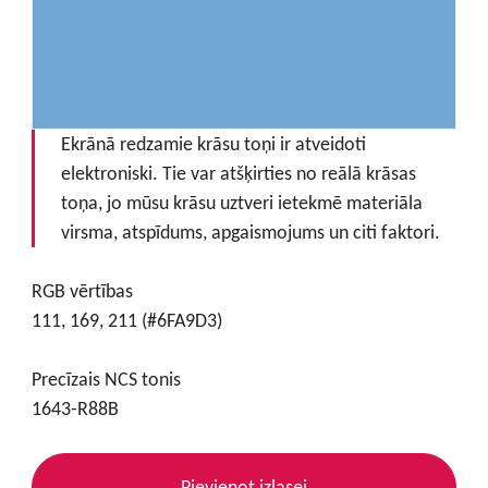
Ekrānā redzamie krāsu toņi ir atveidoti
elektroniski. Tie var atšķirties no reālā krāsas
toņa, jo mūsu krāsu uztveri ietekmē materiāla
virsma, atspīdums, apgaismojums un citi faktori.
RGB vērtības
111, 169, 211 (#6FA9D3)
Precīzais NCS tonis
1643-R88B
Pievienot izlasei