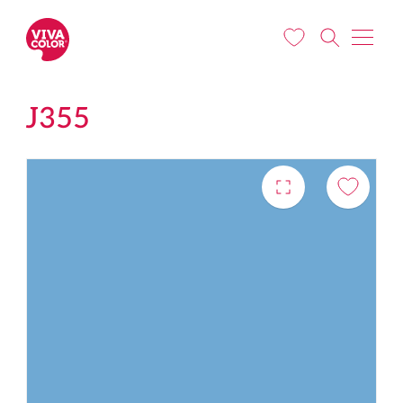
Pārlekt uz galveno saturu
J355