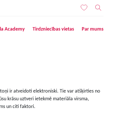
ila Academy
Tirdzniecības vietas
Par mums
ņi ir atveidoti elektroniski. Tie var atšķirties no
ūsu krāsu uztveri ietekmē materiāla virsma,
s un citi faktori.