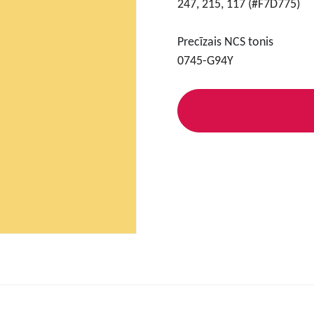
247, 215, 117 (#F7D775)
Precīzais NCS tonis
0745-G94Y