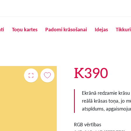
Pārlekt uz galveno saturu
ti
Toņu kartes
Padomi krāsošanai
Idejas
Tikkur
K390
Ekrānā redzamie krāsu to
reālā krāsas toņa, jo m
atspīdums, apgaismojum
RGB vērtības