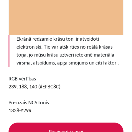
Ekrānā redzamie krāsu toņi ir atveidoti
elektroniski. Tie var atšķirties no reālā krāsas
toņa, jo mūsu krāsu uztveri ietekmē materiāla
virsma, atspīdums, apgaismojums un citi faktori.
RGB vērtības
239, 188, 140 (#EFBC8C)
Precīzais NCS tonis
1328-Y29R
Pievienot izlasei