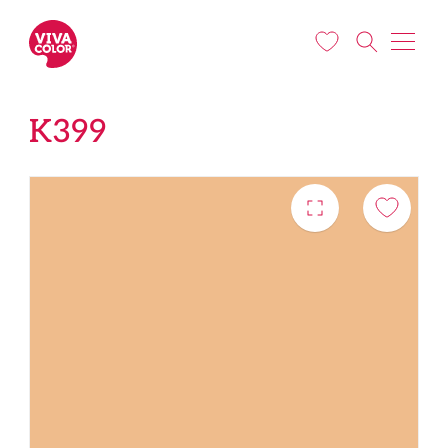
Pārlekt uz galveno saturu
K399