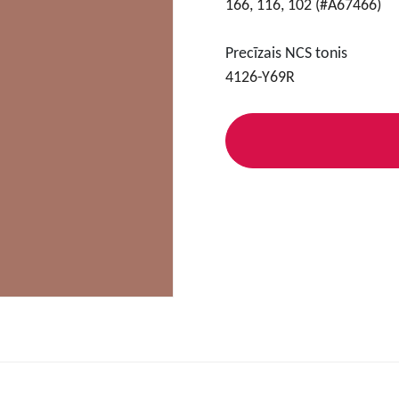
166, 116, 102 (#A67466)
Precīzais NCS tonis
4126-Y69R