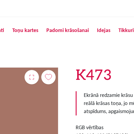
Pārlekt uz galveno saturu
ti
Toņu kartes
Padomi krāsošanai
Idejas
Tikkur
K473
Ekrānā redzamie krāsu to
reālā krāsas toņa, jo m
atspīdums, apgaismojum
RGB vērtības