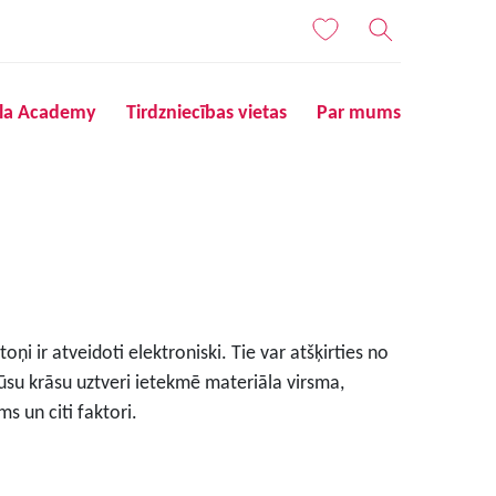
ila Academy
Tirdzniecības vietas
Par mums
ņi ir atveidoti elektroniski. Tie var atšķirties no
ūsu krāsu uztveri ietekmē materiāla virsma,
s un citi faktori.