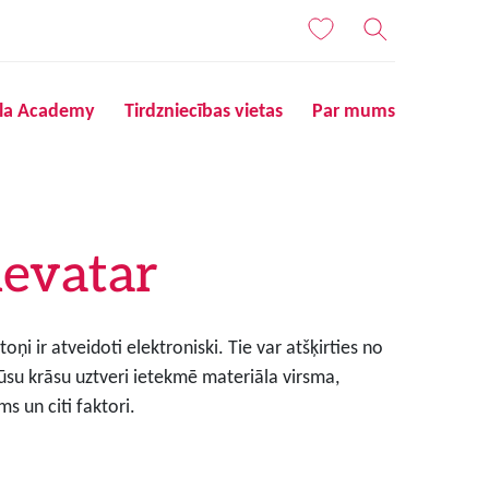
ila Academy
Tirdzniecības vietas
Par mums
evatar
ņi ir atveidoti elektroniski. Tie var atšķirties no
ūsu krāsu uztveri ietekmē materiāla virsma,
s un citi faktori.