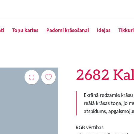
Pārlekt uz galveno saturu
ti
Toņu kartes
Padomi krāsošanai
Idejas
Tikkur
2682 Kal
Ekrānā redzamie krāsu to
reālā krāsas toņa, jo m
atspīdums, apgaismojum
RGB vērtības