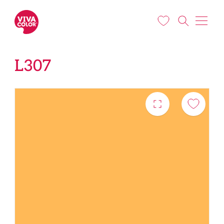
Pārlekt uz galveno saturu
L307