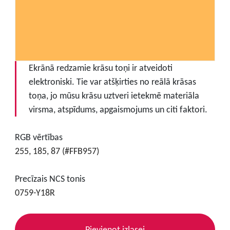
Ekrānā redzamie krāsu toņi ir atveidoti
elektroniski. Tie var atšķirties no reālā krāsas
toņa, jo mūsu krāsu uztveri ietekmē materiāla
virsma, atspīdums, apgaismojums un citi faktori.
RGB vērtības
255, 185, 87 (#FFB957)
Precīzais NCS tonis
0759-Y18R
Pievienot izlasei