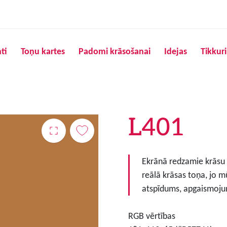
Pārlekt uz galveno saturu
ti
Toņu kartes
Padomi krāsošanai
Idejas
Tikkur
L401
Ekrānā redzamie krāsu to
reālā krāsas toņa, jo m
atspīdums, apgaismojum
RGB vērtības