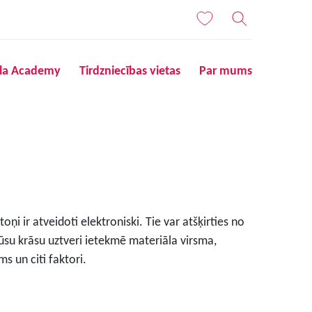
ila Academy
Tirdzniecības vietas
Par mums
ņi ir atveidoti elektroniski. Tie var atšķirties no
ūsu krāsu uztveri ietekmē materiāla virsma,
s un citi faktori.