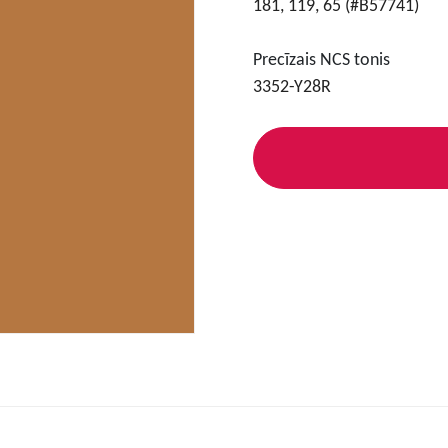
181, 119, 65 (#B57741)
Precīzais NCS tonis
3352-Y28R