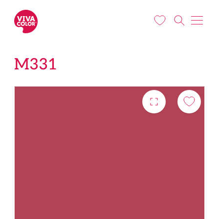
Pārlekt uz galveno saturu
M331