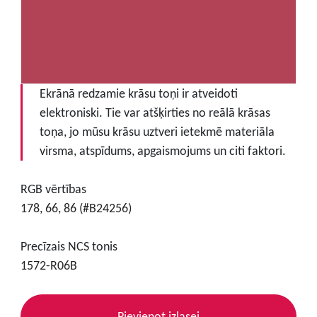
Ekrānā redzamie krāsu toņi ir atveidoti
elektroniski. Tie var atšķirties no reālā krāsas
toņa, jo mūsu krāsu uztveri ietekmē materiāla
virsma, atspīdums, apgaismojums un citi faktori.
RGB vērtības
178, 66, 86 (#B24256)
Precīzais NCS tonis
1572-R06B
Pievienot izlasei