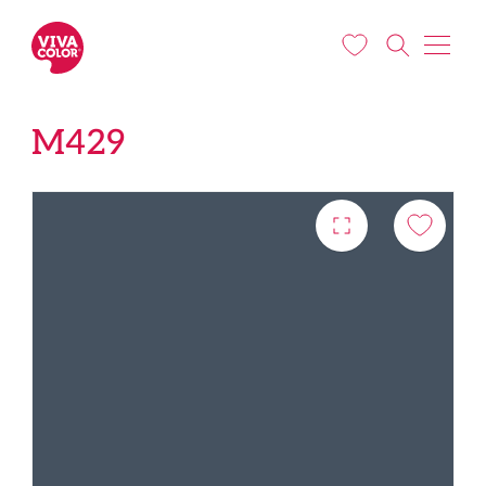
Pārlekt uz galveno saturu
M429