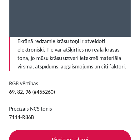
Ekrānā redzamie krāsu toņi ir atveidoti
elektroniski. Tie var atšķirties no reālā krāsas
toņa, jo mūsu krāsu uztveri ietekmē materiāla
virsma, atspīdums, apgaismojums un citi faktori.
RGB vērtības
69, 82, 96 (#455260)
Precīzais NCS tonis
7114-R86B
Pievienot izlasei