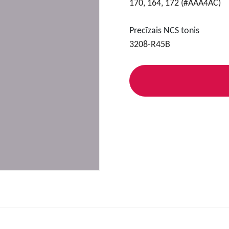
170, 164, 172 (#AAA4AC)
Precīzais NCS tonis
3208-R45B