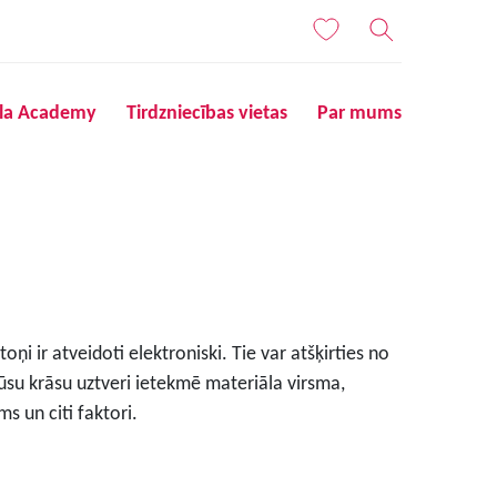
ila Academy
Tirdzniecības vietas
Par mums
ņi ir atveidoti elektroniski. Tie var atšķirties no
ūsu krāsu uztveri ietekmē materiāla virsma,
s un citi faktori.