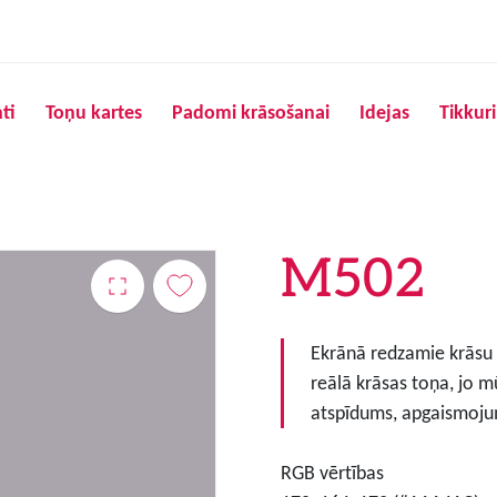
Pārlekt uz galveno saturu
ti
Toņu kartes
Padomi krāsošanai
Idejas
Tikkur
M502
Ekrānā redzamie krāsu to
reālā krāsas toņa, jo m
atspīdums, apgaismojum
RGB vērtības