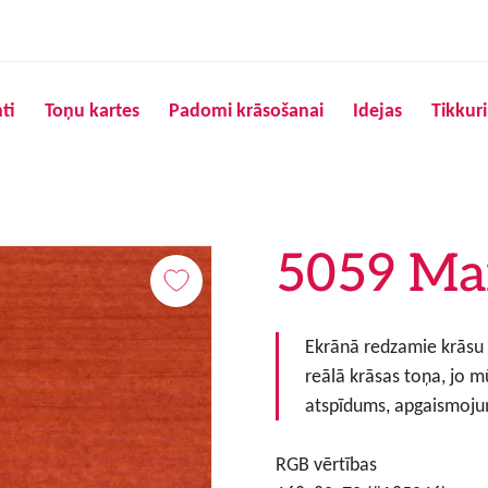
Pārlekt uz galveno saturu
ti
Toņu kartes
Padomi krāsošanai
Idejas
Tikkur
5059 Ma
Ekrānā redzamie krāsu to
reālā krāsas toņa, jo m
atspīdums, apgaismojum
RGB vērtības