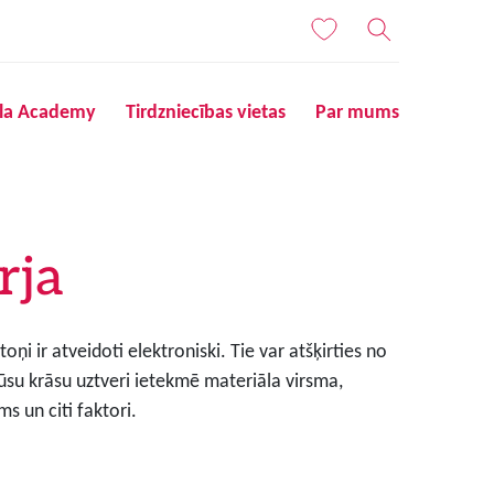
ila Academy
Tirdzniecības vietas
Par mums
rja
ņi ir atveidoti elektroniski. Tie var atšķirties no
ūsu krāsu uztveri ietekmē materiāla virsma,
s un citi faktori.