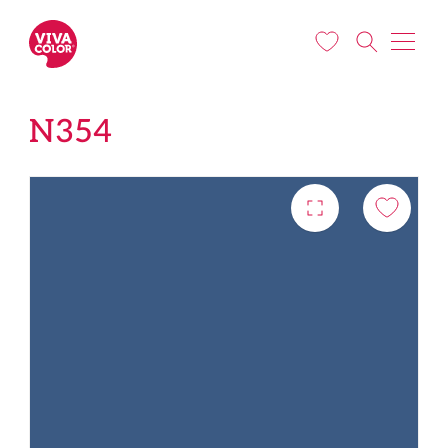
Pārlekt uz galveno saturu
N354