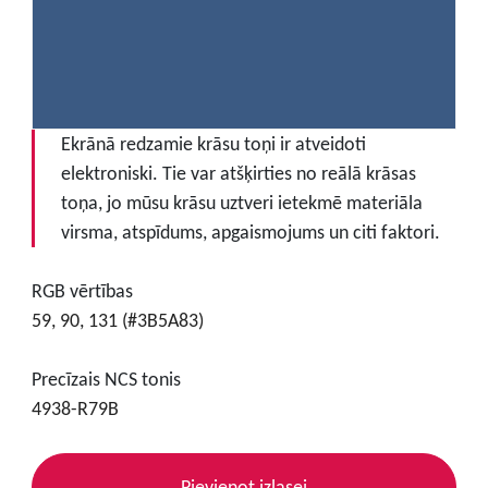
Ekrānā redzamie krāsu toņi ir atveidoti
elektroniski. Tie var atšķirties no reālā krāsas
toņa, jo mūsu krāsu uztveri ietekmē materiāla
virsma, atspīdums, apgaismojums un citi faktori.
RGB vērtības
59, 90, 131 (#3B5A83)
Precīzais NCS tonis
4938-R79B
Pievienot izlasei