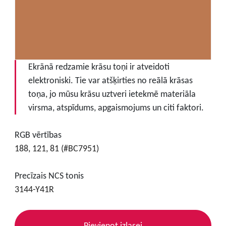
Ekrānā redzamie krāsu toņi ir atveidoti
elektroniski. Tie var atšķirties no reālā krāsas
toņa, jo mūsu krāsu uztveri ietekmē materiāla
virsma, atspīdums, apgaismojums un citi faktori.
RGB vērtības
188, 121, 81 (#BC7951)
Precīzais NCS tonis
3144-Y41R
Pievienot izlasei