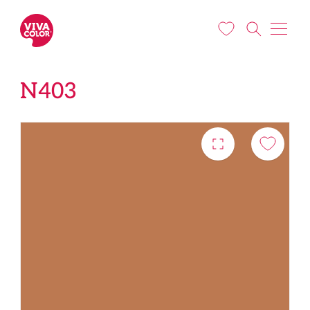
Pārlekt uz galveno saturu
N403