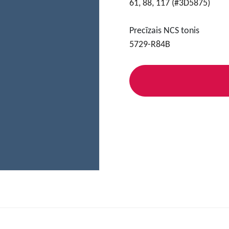
61, 88, 117 (#3D5875)
Precīzais NCS tonis
5729-R84B