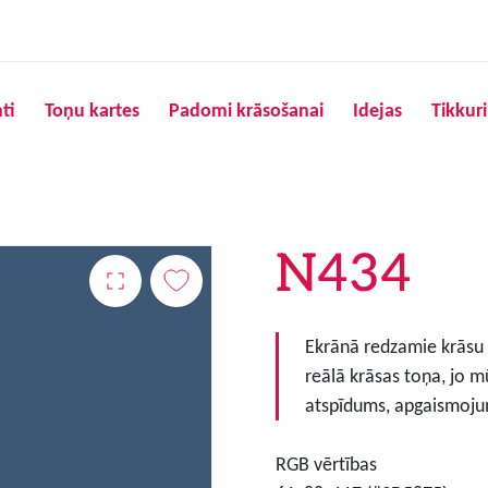
Pārlekt uz galveno saturu
ti
Toņu kartes
Padomi krāsošanai
Idejas
Tikkur
N434
Ekrānā redzamie krāsu to
reālā krāsas toņa, jo m
atspīdums, apgaismojum
RGB vērtības