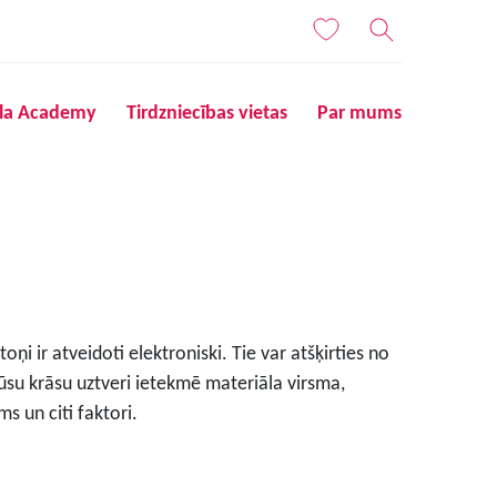
ila Academy
Tirdzniecības vietas
Par mums
ņi ir atveidoti elektroniski. Tie var atšķirties no
ūsu krāsu uztveri ietekmē materiāla virsma,
s un citi faktori.