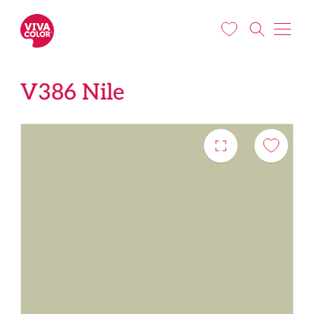
Pārlekt uz galveno saturu
V386 Nile