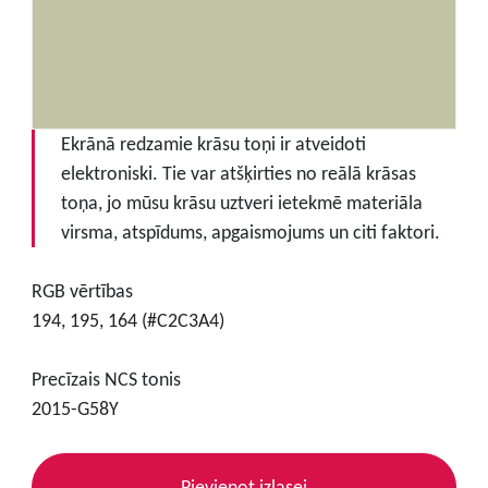
Ekrānā redzamie krāsu toņi ir atveidoti
elektroniski. Tie var atšķirties no reālā krāsas
toņa, jo mūsu krāsu uztveri ietekmē materiāla
virsma, atspīdums, apgaismojums un citi faktori.
RGB vērtības
194, 195, 164 (#C2C3A4)
Precīzais NCS tonis
2015-G58Y
Pievienot izlasei