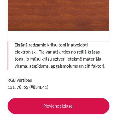
Ekrānā redzamie krāsu toņi ir atveidoti
elektroniski. Tie var atšķirties no reālā krāsas
toņa, jo mūsu krāsu uztveri ietekmē materiāla
virsma, atspīdums, apgaismojums un citi faktori.
RGB vērtības
131, 78, 65 (#834E41)
Pievienot izlasei