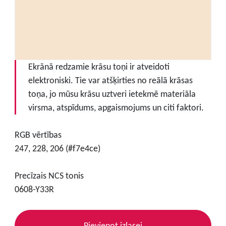
Ekrānā redzamie krāsu toņi ir atveidoti
elektroniski. Tie var atšķirties no reālā krāsas
toņa, jo mūsu krāsu uztveri ietekmē materiāla
virsma, atspīdums, apgaismojums un citi faktori.
RGB vērtības
247, 228, 206 (#f7e4ce)
Precīzais NCS tonis
0608-Y33R
Pievienot izlasei