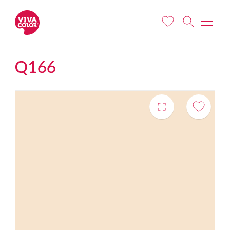
Pārlekt uz galveno saturu
Q166