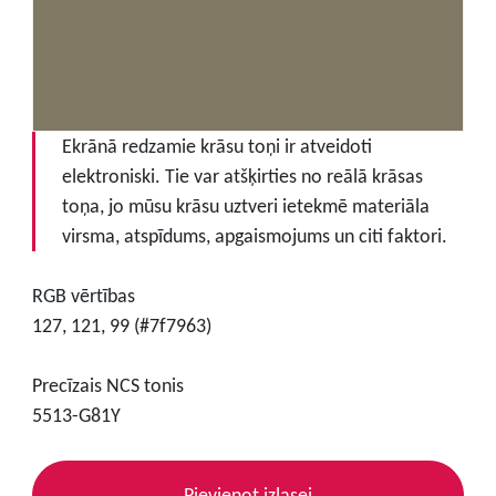
Ekrānā redzamie krāsu toņi ir atveidoti
elektroniski. Tie var atšķirties no reālā krāsas
toņa, jo mūsu krāsu uztveri ietekmē materiāla
virsma, atspīdums, apgaismojums un citi faktori.
RGB vērtības
127, 121, 99 (#7f7963)
Precīzais NCS tonis
5513-G81Y
Pievienot izlasei