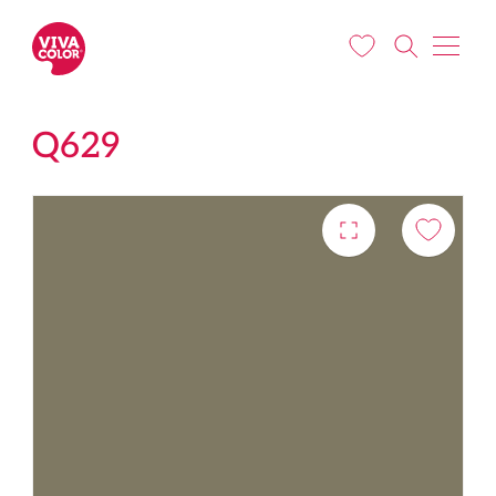
Pārlekt uz galveno saturu
Q629