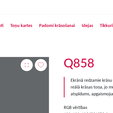
Pārlekt uz galveno saturu
ti
Toņu kartes
Padomi krāsošanai
Idejas
Tikkur
Q858
Ekrānā redzamie krāsu to
reālā krāsas toņa, jo m
atspīdums, apgaismojum
RGB vērtības