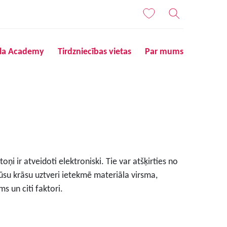
ila Academy
Tirdzniecības vietas
Par mums
ņi ir atveidoti elektroniski. Tie var atšķirties no
ūsu krāsu uztveri ietekmē materiāla virsma,
s un citi faktori.