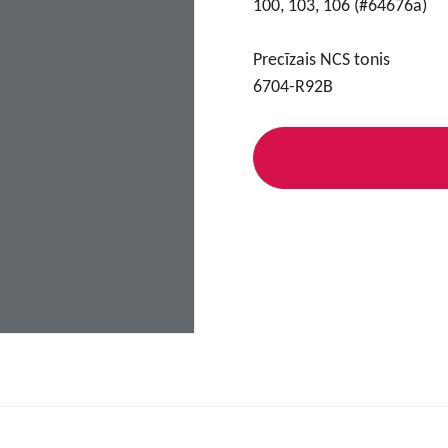
100, 103, 106 (#64676a)
Precīzais NCS tonis
6704-R92B