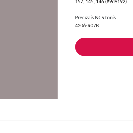
157, 145, 146 (#9d9192)
Precīzais NCS tonis
4206-R07B