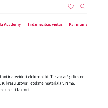
ila Academy
Tirdzniecības vietas
Par mums
ņi ir atveidoti elektroniski. Tie var atšķirties no
ūsu krāsu uztveri ietekmē materiāla virsma,
s un citi faktori.