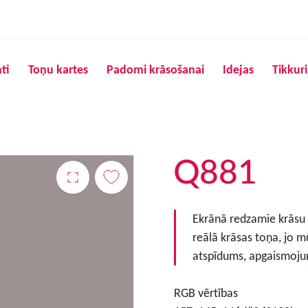
Pārlekt uz galveno saturu
ti
Toņu kartes
Padomi krāsošanai
Idejas
Tikkur
Q881
Ekrānā redzamie krāsu to
reālā krāsas toņa, jo m
atspīdums, apgaismojum
RGB vērtības