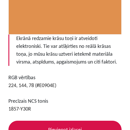
Ekrānā redzamie krāsu toņi ir atveidoti
elektroniski. Tie var atšķirties no reālā krāsas
toņa, jo mūsu krāsu uztveri ietekmē materiāla
virsma, atspīdums, apgaismojums un citi faktori.
RGB vērtības
224, 144, 78 (#E0904E)
Precīzais NCS tonis
1857-Y30R
Pievienot izlasei