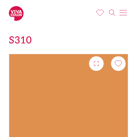
Pārlekt uz galveno saturu
S310