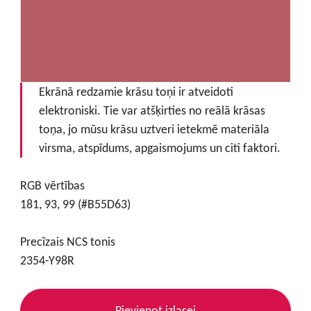
Ekrānā redzamie krāsu toņi ir atveidoti
elektroniski. Tie var atšķirties no reālā krāsas
toņa, jo mūsu krāsu uztveri ietekmē materiāla
virsma, atspīdums, apgaismojums un citi faktori.
RGB vērtības
181, 93, 99 (#B55D63)
Precīzais NCS tonis
2354-Y98R
Pievienot izlasei