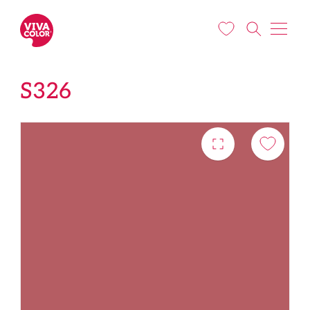
Pārlekt uz galveno saturu
S326