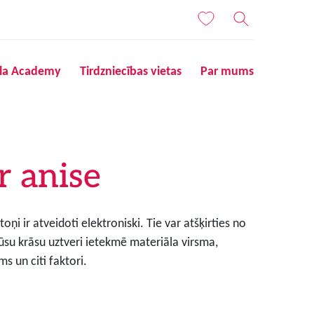
ila Academy
Tirdzniecības vietas
Par mums
r anise
ņi ir atveidoti elektroniski. Tie var atšķirties no
ūsu krāsu uztveri ietekmē materiāla virsma,
s un citi faktori.