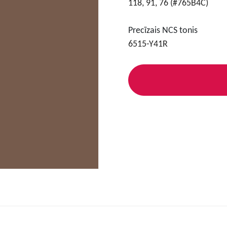
118, 91, 76 (#765B4C)
Precīzais NCS tonis
6515-Y41R