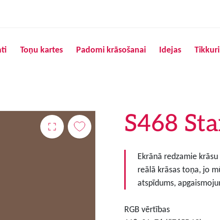
Pārlekt uz galveno saturu
ti
Toņu kartes
Padomi krāsošanai
Idejas
Tikkur
S468 Sta
Ekrānā redzamie krāsu to
reālā krāsas toņa, jo m
atspīdums, apgaismojum
RGB vērtības