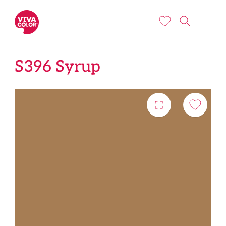
Pārlekt uz galveno saturu
S396 Syrup