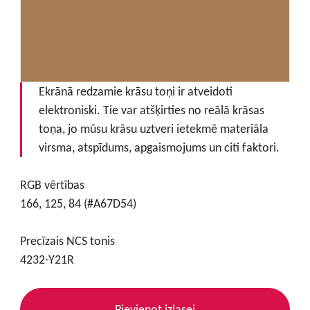
Ekrānā redzamie krāsu toņi ir atveidoti
elektroniski. Tie var atšķirties no reālā krāsas
toņa, jo mūsu krāsu uztveri ietekmē materiāla
virsma, atspīdums, apgaismojums un citi faktori.
RGB vērtības
166, 125, 84 (#A67D54)
Precīzais NCS tonis
4232-Y21R
Pievienot izlasei