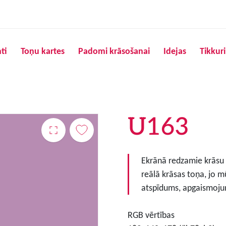
Pārlekt uz galveno saturu
ti
Toņu kartes
Padomi krāsošanai
Idejas
Tikkur
U163
Ekrānā redzamie krāsu to
reālā krāsas toņa, jo m
atspīdums, apgaismojum
RGB vērtības