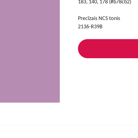
183, 140, 178 (#b78cb2)
Precīzais NCS tonis
2136-R39B