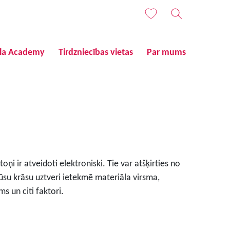
ila Academy
Tirdzniecības vietas
Par mums
ņi ir atveidoti elektroniski. Tie var atšķirties no
ūsu krāsu uztveri ietekmē materiāla virsma,
s un citi faktori.