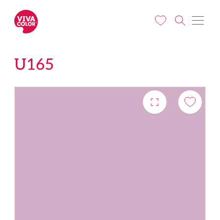
Pārlekt uz galveno saturu
U165