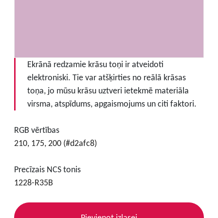
Ekrānā redzamie krāsu toņi ir atveidoti
elektroniski. Tie var atšķirties no reālā krāsas
toņa, jo mūsu krāsu uztveri ietekmē materiāla
virsma, atspīdums, apgaismojums un citi faktori.
RGB vērtības
210, 175, 200 (#d2afc8)
Precīzais NCS tonis
1228-R35B
Pievienot izlasei