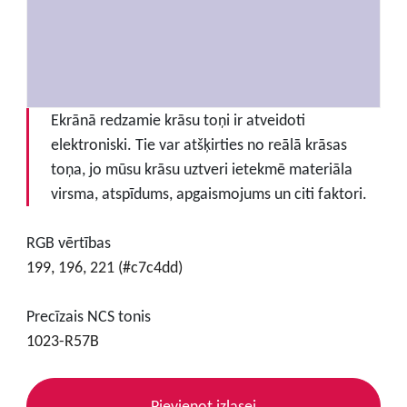
Ekrānā redzamie krāsu toņi ir atveidoti
elektroniski. Tie var atšķirties no reālā krāsas
toņa, jo mūsu krāsu uztveri ietekmē materiāla
virsma, atspīdums, apgaismojums un citi faktori.
RGB vērtības
199, 196, 221 (#c7c4dd)
Precīzais NCS tonis
1023-R57B
Pievienot izlasei