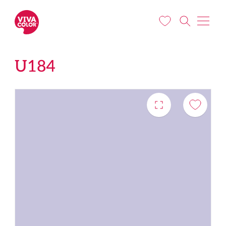
Pārlekt uz galveno saturu
U184