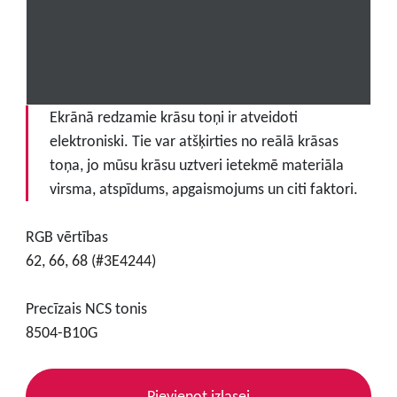
Ekrānā redzamie krāsu toņi ir atveidoti
elektroniski. Tie var atšķirties no reālā krāsas
toņa, jo mūsu krāsu uztveri ietekmē materiāla
virsma, atspīdums, apgaismojums un citi faktori.
RGB vērtības
62, 66, 68 (#3E4244)
Precīzais NCS tonis
8504-B10G
Pievienot izlasei