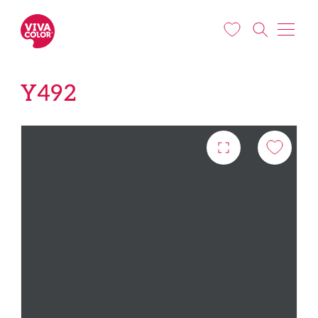
Pārlekt uz galveno saturu
Y492