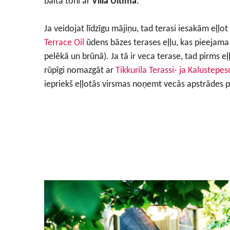
baltā tonī ar
Villa Ultima
.
Ja veidojat līdzīgu mājiņu, tad terasi iesakām eļļot
Terrace Oil
ūdens bāzes terases eļļu, kas pieejama
pelēkā un brūnā). Ja tā ir veca terase, tad pirms 
rūpīgi nomazgāt ar
Tikkurila Terassi- ja Kalustepes
iepriekš eļļotās virsmas noņemt vecās apstrādes p