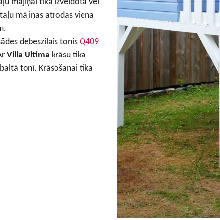
ļu mājiņai tika izveidota vēl
otaļu mājiņas atrodas viena
m.
ādes debeszilais tonis
Q409
Ar
Villa Ultima
krāsu tika
 baltā tonī. Krāsošanai tika