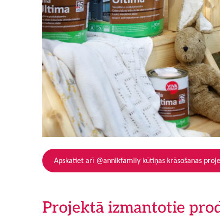
Apskatiet arī @annikfamily kūtiņas krāsošanas proj
Projektā izmantotie pro