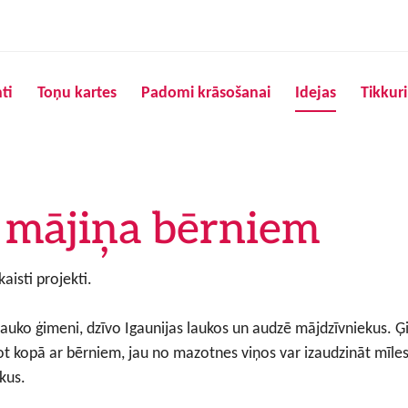
Pārlekt uz galveno saturu
ti
Toņu kartes
Padomi krāsošanai
Idejas
Tikkur
u mājiņa bērniem
aisti projekti.
ko ģimeni, dzīvo Igaunijas laukos un audzē mājdzīvniekus. Ģim
t kopā ar bērniem, jau no mazotnes viņos var izaudzināt mīles
kus.