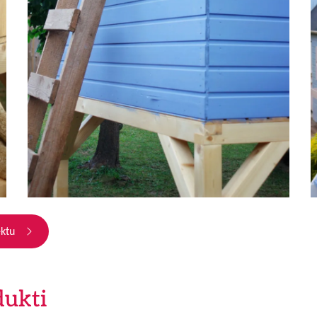
ektu
dukti