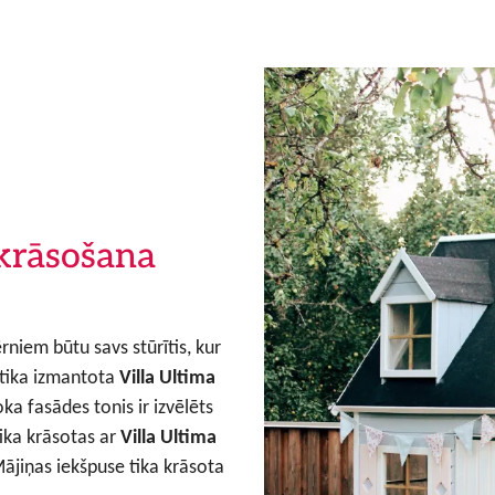
 krāsošana
ērniem būtu savs stūrītis, kur
 tika izmantota
Villa Ultima
ka fasādes tonis ir izvēlēts
 tika krāsotas ar
Villa Ultima
Mājiņas iekšpuse tika krāsota