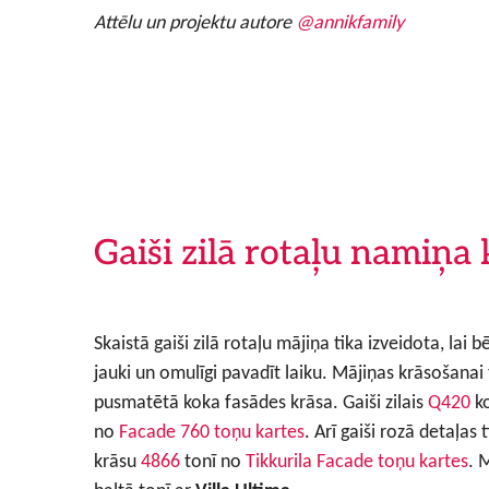
Attēlu un projektu autore
@annikfamily
Gaiši zilā rotaļu namiņa
Skaistā gaiši zilā rotaļu mājiņa tika izveidota, lai b
jauki un omulīgi pavadīt laiku. Mājiņas krāsošanai
pusmatētā koka fasādes krāsa. Gaiši zilais
Q420
ko
no
Facade 760 toņu kartes
. Arī gaiši rozā detaļas
krāsu
4866
tonī no
Tikkurila Facade toņu kartes
. 