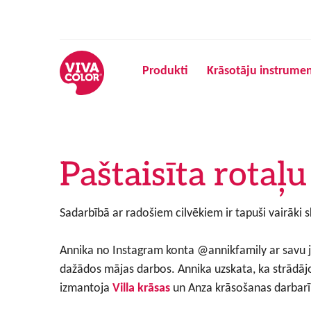
Produkti
Krāsotāju instrumen
Paštaisīta rotaļ
Sadarbībā ar radošiem cilvēkiem ir tapuši vairāki sk
Annika no Instagram konta @annikfamily ar savu jau
dažādos mājas darbos. Annika uzskata, ka strādājo
izmantoja
Villa krāsas
un Anza krāsošanas darbarī