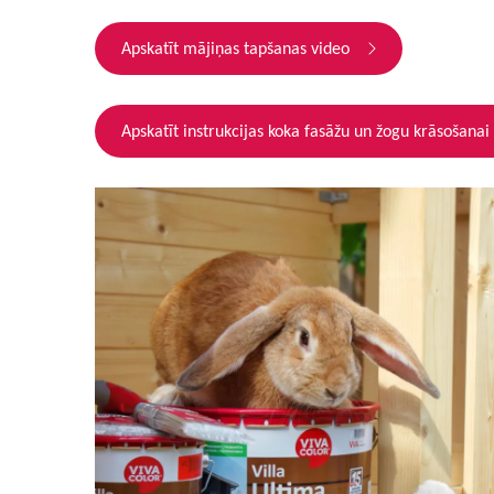
Apskatīt mājiņas tapšanas video
Apskatīt instrukcijas koka fasāžu un žogu krāsošanai