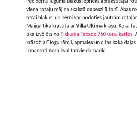
Pēc bērnu lūguma blakus iepriekš aprakstītajai rota
viena rotaļu mājiņa skaistā debeszilā tonī. Abas r
otrai blakus, un bērni var nodoties jautrām rotaļā
Mājiņa tika krāsota ar
Villa Ultima
krāsu. Koka fas
tika izvēlēts no
Tikkurila Facade 760 toņu kartes
. 
krāsoti arī logu rāmji, apmales un citas koka daļas
izmantoti Anza kvalitatīvie darbarīki.