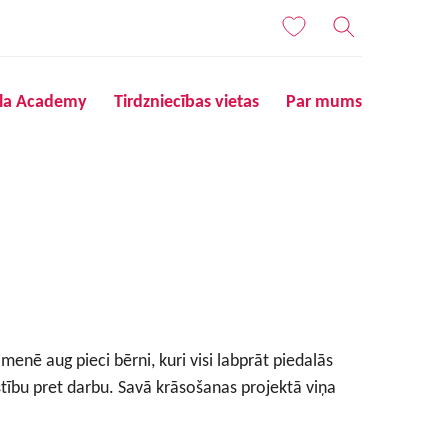
ila Academy
Tirdzniecības vietas
Par mums
enē aug pieci bērni, kuri visi labprāt piedalās
tību pret darbu. Savā krāsošanas projektā viņa