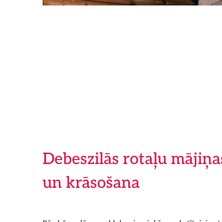
Debeszilās rotaļu mājiņa
un krāsošana