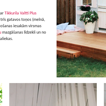
 ar
Tikkurila Valtti Plus
 trīs gatavos toņos (melnā,
eļļošanas iesakām virsmas
u
mazgāšanas līdzekli un no
aliekas.