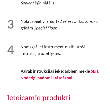
Solvent
šķīdinātāju.
Nokrāsojiet virsmu 1–2 reizes ar krāsu koka
grīdām
Special Floor
.
Nomazgājiet instrumentus atbilstoši
instrukcijai uz etiķetes.
Vairāk instrukcijas iekšdarbiem meklē
ŠEIT
.
Noderīgi padomi krāsošanai
.
Ieteicamie produkti