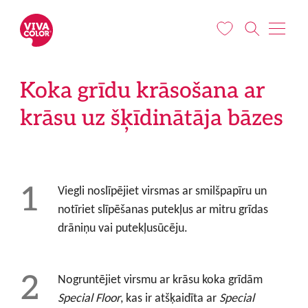
Pārlekt uz galveno saturu
Koka grīdu krāsošana ar
krāsu uz šķīdinātāja bāzes
Viegli noslīpējiet virsmas ar smilšpapīru un
notīriet slīpēšanas putekļus ar mitru grīdas
drāniņu vai putekļusūcēju.
Nogruntējiet virsmu ar krāsu koka grīdām
Special Floor
, kas ir atšķaidīta ar
Special