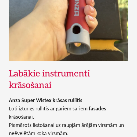
Labākie instrumenti
krāsošanai
Anza Super Wistex krāsas rullītis
Ļoti izturīgs rullītis ar gariem sariem
fasādes
krāsošanai.
Piemērots lietošanai uz raupjām ārējām virsmām un
neēvelētām koka virsmām: