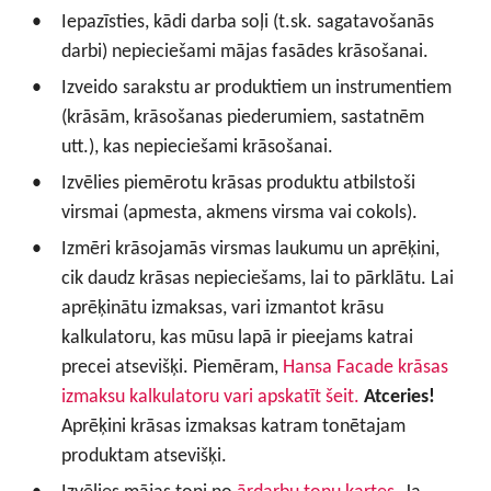
Iepazīsties, kādi darba soļi (t.sk. sagatavošanās
darbi) nepieciešami mājas fasādes krāsošanai.
Izveido sarakstu ar produktiem un instrumentiem
(krāsām, krāsošanas piederumiem, sastatnēm
utt.), kas nepieciešami krāsošanai.
Izvēlies piemērotu krāsas produktu atbilstoši
virsmai (apmesta, akmens virsma vai cokols).
Izmēri krāsojamās virsmas laukumu un aprēķini,
cik daudz krāsas nepieciešams, lai to pārklātu. Lai
aprēķinātu izmaksas, vari izmantot krāsu
kalkulatoru, kas mūsu lapā ir pieejams katrai
precei atsevišķi. Piemēram,
Hansa Facade krāsas
izmaksu kalkulatoru vari apskatīt šeit.
Atceries!
Aprēķini krāsas izmaksas katram tonētajam
produktam atsevišķi.