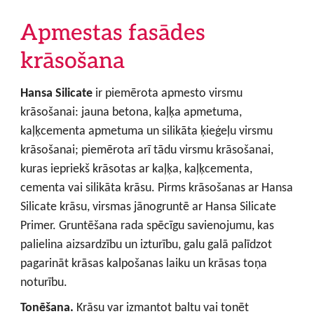
Apmestas fasādes
krāsošana
Hansa Silicate
ir piemērota apmesto virsmu
krāsošanai: jauna betona, kaļķa apmetuma,
kaļķcementa apmetuma un silikāta ķieģeļu virsmu
krāsošanai; piemērota arī tādu virsmu krāsošanai,
kuras iepriekš krāsotas ar kaļķa, kaļķcementa,
cementa vai silikāta krāsu. Pirms krāsošanas ar Hansa
Silicate krāsu, virsmas jānogruntē ar Hansa Silicate
Primer. Gruntēšana rada spēcīgu savienojumu, kas
palielina aizsardzību un izturību, galu galā palīdzot
pagarināt krāsas kalpošanas laiku un krāsas toņa
noturību.
Tonēšana.
Krāsu var izmantot baltu vai tonēt