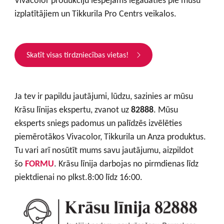
izplatītājiem un Tikkurila Pro Centrs veikalos.
Skatīt visas tirdzniecības vietas!
Ja tev ir papildu jautājumi, lūdzu, sazinies ar mūsu
Krāsu līnijas ekspertu, zvanot uz
82888
. Mūsu
eksperts sniegs padomus un palīdzēs izvēlēties
piemērotākos Vivacolor, Tikkurila un Anza produktus.
Tu vari arī nosūtīt mums savu jautājumu, aizpildot
šo
FORMU
. Krāsu līnija darbojas no pirmdienas līdz
piektdienai no plkst.8:00 līdz 16:00.