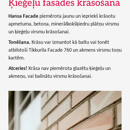
Ķieģeļu fasādes krāsošana
Hansa Facade
piemērota jaunu un iepriekš krāsotu
apmetuma, betona, minerālkokšķiedru plātņu virsmu
un ķieģeļu virsmu krāsošanai.
Tonēšana.
Krāsu var izmantot kā baltu vai tonēt
atbilstoši Tikkurila Facade 760 un akmens virsmu toņu
kartēm.
Atceries!
Krāsa nav piemērota glazētu ķieģeļu un
akmeņu, vai balinātu virsmu krāsošanai.