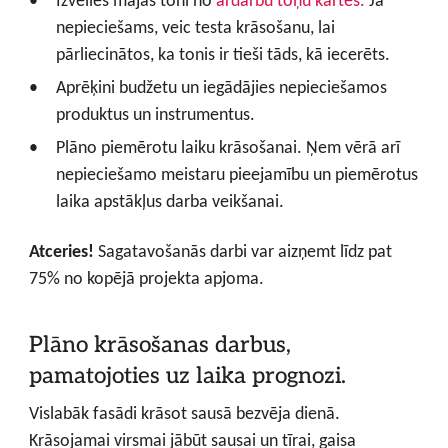
Izvēlies mājas toni no
ārdarbu toņu kartes.
Ja
nepieciešams, veic testa krāsošanu, lai
pārliecinātos, ka tonis ir tieši tāds, kā iecerēts.
Aprēķini budžetu un iegādājies nepieciešamos
produktus un instrumentus.
Plāno piemērotu laiku krāsošanai. Ņem vērā arī
nepieciešamo meistaru pieejamību un piemērotus
laika apstākļus darba veikšanai.
Atceries!
Sagatavošanās darbi var aizņemt līdz pat
75% no kopējā projekta apjoma.
Plāno krāsošanas darbus,
pamatojoties uz laika prognozi.
Vislabāk fasādi krāsot sausā bezvēja dienā.
Krāsojamai virsmai jābūt sausai un tīrai, gaisa