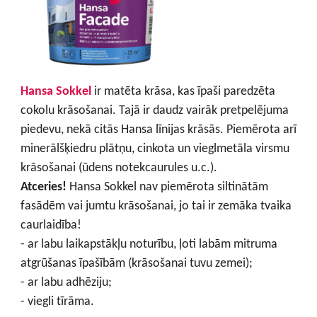
Hansa Sokkel
ir matēta krāsa, kas īpaši paredzēta
cokolu krāsošanai. Tajā ir daudz vairāk pretpelējuma
piedevu, nekā citās Hansa līnijas krāsās. Piemērota arī
minerālšķiedru plātņu, cinkota un vieglmetāla virsmu
krāsošanai (ūdens notekcaurules u.c.).
Atceries!
Hansa Sokkel nav piemērota siltinātām
fasādēm vai jumtu krāsošanai, jo tai ir zemāka tvaika
caurlaidība!
- ar labu laikapstākļu noturību, ļoti labām mitruma
atgrūšanas īpašībām (krāsošanai tuvu zemei);
- ar labu adhēziju;
- viegli tīrāma.