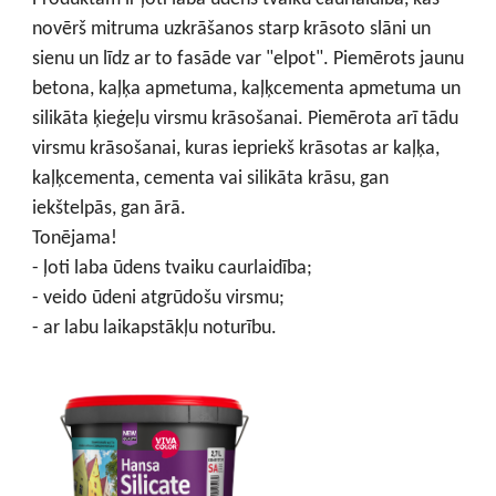
novērš mitruma uzkrāšanos starp krāsoto slāni un
sienu un līdz ar to fasāde var "elpot". Piemērots jaunu
betona, kaļķa apmetuma, kaļķcementa apmetuma un
silikāta ķieģeļu virsmu krāsošanai. Piemērota arī tādu
virsmu krāsošanai, kuras iepriekš krāsotas ar kaļķa,
kaļķcementa, cementa vai silikāta krāsu, gan
iekštelpās, gan ārā.
Tonējama!
- ļoti laba ūdens tvaiku caurlaidība;
- veido ūdeni atgrūdošu virsmu;
- ar labu laikapstākļu noturību.