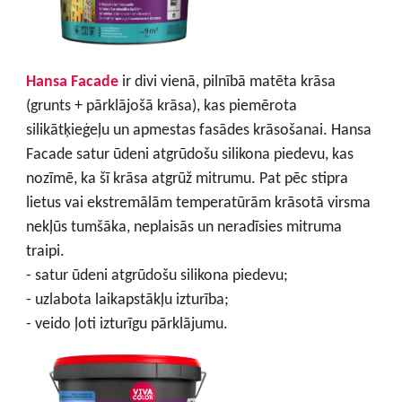
Hansa Facade
ir divi vienā, pilnībā matēta krāsa
(grunts + pārklājošā krāsa), kas piemērota
silikātķieģeļu un apmestas fasādes krāsošanai. Hansa
Facade satur ūdeni atgrūdošu silikona piedevu, kas
nozīmē, ka šī krāsa atgrūž mitrumu. Pat pēc stipra
lietus vai ekstremālām temperatūrām krāsotā virsma
nekļūs tumšāka, neplaisās un neradīsies mitruma
traipi.
- satur ūdeni atgrūdošu silikona piedevu;
- uzlabota laikapstākļu izturība;
- veido ļoti izturīgu pārklājumu.