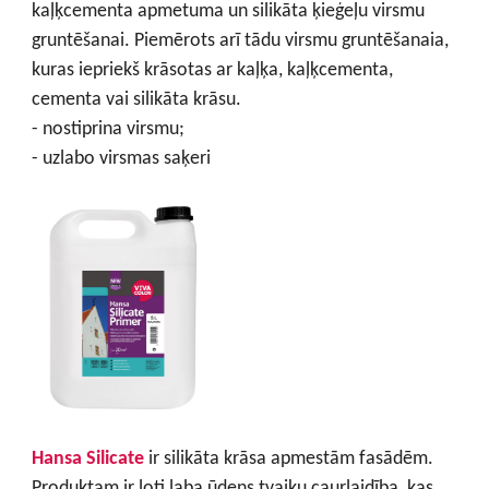
kaļķcementa apmetuma un silikāta ķieģeļu virsmu
gruntēšanai. Piemērots arī tādu virsmu gruntēšanaia,
kuras iepriekš krāsotas ar kaļķa, kaļķcementa,
cementa vai silikāta krāsu.
- nostiprina virsmu;
- uzlabo virsmas saķeri
Hansa Silicate
ir silikāta krāsa apmestām fasādēm.
Produktam ir ļoti laba ūdens tvaiku caurlaidība, kas