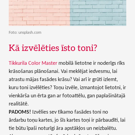
Foto: unsplash.com
Kā izvēlēties īsto toni?
Tikkurila Color Master
mobilā lietotne ir noderīgs rīks
krāsošanas plānošanai. Vai meklējat iedvesmu, lai
atrastu mājas fasādes krāsu? Vai arī ir grūti izlemt,
kuru toni izvēlēties? Toņu izvēle, izmantojot lietotni, ir
vienkārša un ērta gan ar fotoattēlu, gan paplašinātajā
realitātē.
PADOMS!
Izvēlies sev tīkamo fasādes toni no
ārdarbu toņu kartes, jo šīs kartes toņi ir pārbaudīti, lai
tie būtu īpaši noturīgi āra apstākļos un neizbalētu.