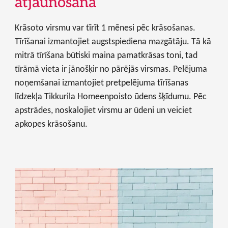
atjaunošana
Krāsoto virsmu var tīrīt 1 mēnesi pēc krāsošanas.
Tīrīšanai izmantojiet augstspiediena mazgātāju. Tā kā
mitrā tīrīšana būtiski maina pamatkrāsas toni, tad
tīrāmā vieta ir jānošķir no pārējās virsmas. Pelējuma
noņemšanai izmantojiet pretpelējuma tīrīšanas
līdzekļa Tikkurila Homeenpoisto ūdens šķīdumu. Pēc
apstrādes, noskalojiet virsmu ar ūdeni un veiciet
apkopes krāsošanu.