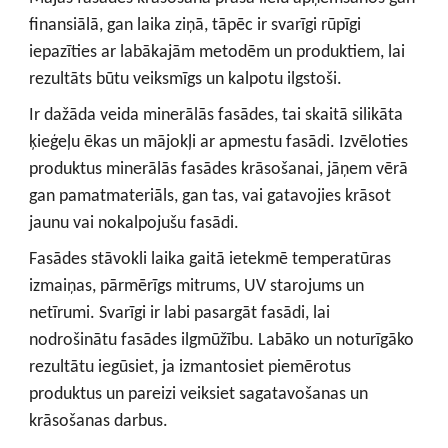
finansiālā, gan laika ziņā, tāpēc ir svarīgi rūpīgi
iepazīties ar labākajām metodēm un produktiem, lai
rezultāts būtu veiksmīgs un kalpotu ilgstoši.
Ir dažāda veida minerālās fasādes, tai skaitā silikāta
ķieģeļu ēkas un mājokļi ar apmestu fasādi. Izvēloties
produktus minerālās fasādes krāsošanai, jāņem vērā
gan pamatmateriāls, gan tas, vai gatavojies krāsot
jaunu vai nokalpojušu fasādi.
Fasādes stāvokli laika gaitā ietekmē temperatūras
izmaiņas, pārmērīgs mitrums, UV starojums un
netīrumi. Svarīgi ir labi pasargāt fasādi, lai
nodrošinātu fasādes ilgmūžību. Labāko un noturīgāko
rezultātu iegūsiet, ja izmantosiet piemērotus
produktus un pareizi veiksiet sagatavošanas un
krāsošanas darbus.