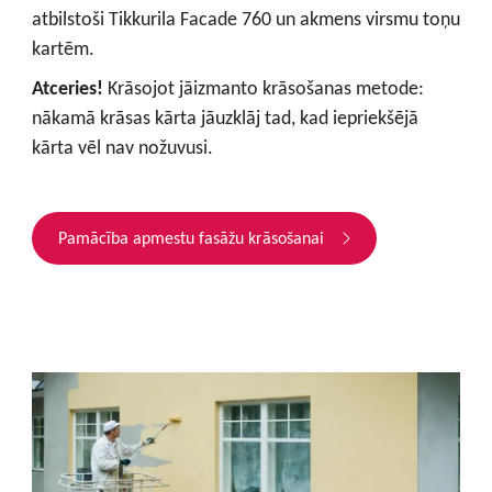
atbilstoši Tikkurila Facade 760 un akmens virsmu toņu
kartēm.
Atceries!
Krāsojot jāizmanto krāsošanas metode:
nākamā krāsas kārta jāuzklāj tad, kad iepriekšējā
kārta vēl nav nožuvusi.
Pamācība apmestu fasāžu krāsošanai