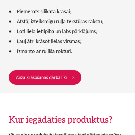
Piemērots silikāta krāsai;
Atstāj izteiksmīgu ruļļa tekstūras rakstu;
Ļoti liela ietilpība un labs pārklājums;
Ļauj ātri krāsot lielas virsmas;
Izmanto ar rullīša rokturi.
Anza krāsošanas darbarīki
Kur iegādāties produktus?
Vivacolor produkciju iespējams iegādāties pie mūsu