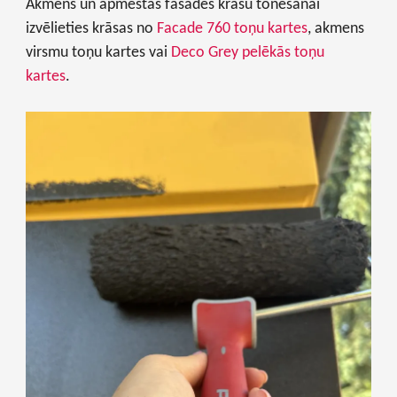
Akmens un apmestās fasādes krāsu tonēšanai
izvēlieties krāsas no
Facade 760 toņu kartes
, akmens
virsmu toņu kartes vai
Deco Grey pelēkās toņu
kartes
.